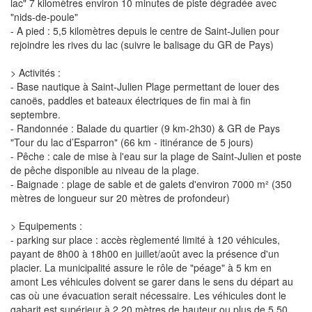
lac" 7 kilomètres environ 10 minutes de piste dégradée avec
"nids-de-poule"
- A pied : 5,5 kilomètres depuis le centre de Saint-Julien pour
rejoindre les rives du lac (suivre le balisage du GR de Pays)
> Activités :
- Base nautique à Saint-Julien Plage permettant de louer des
canoës, paddles et bateaux électriques de fin mai à fin
septembre.
- Randonnée : Balade du quartier (9 km-2h30) & GR de Pays
"Tour du lac d’Esparron" (66 km - itinérance de 5 jours)
- Pêche : cale de mise à l'eau sur la plage de Saint-Julien et poste
de pêche disponible au niveau de la plage.
- Baignade : plage de sable et de galets d'environ 7000 m² (350
mètres de longueur sur 20 mètres de profondeur)
> Equipements :
- parking sur place : accès règlementé limité à 120 véhicules,
payant de 8h00 à 18h00 en juillet/août avec la présence d'un
placier. La municipalité assure le rôle de "péage" à 5 km en
amont Les véhicules doivent se garer dans le sens du départ au
cas où une évacuation serait nécessaire. Les véhicules dont le
gabarit est supérieur à 2,20 mètres de hauteur ou plus de 5,50