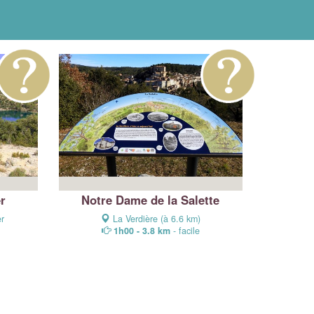
er
Notre Dame de la Salette
er
La Verdière (à 6.6 km)
1h00 - 3.8 km
- facile