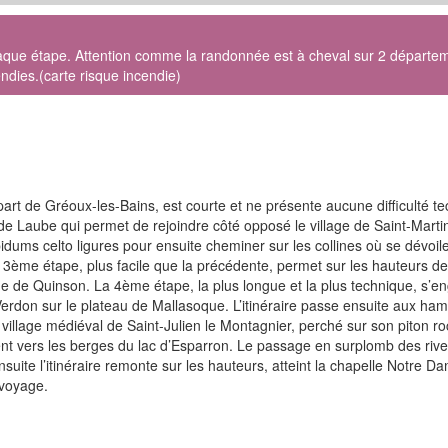
ue étape. Attention comme la randonnée est à cheval sur 2 départements
ndies.(carte risque incendie)
art de Gréoux-les-Bains, est courte et ne présente aucune difficulté t
s de Laube qui permet de rejoindre côté opposé le village de Saint-Marti
dums celto ligures pour ensuite cheminer sur les collines où se dévoil
a 3ème étape, plus facile que la précédente, permet sur les hauteurs de
e de Quinson. La 4ème étape, la plus longue et la plus technique, s’en
erdon sur le plateau de Mallasoque. L’itinéraire passe ensuite aux ha
 village médiéval de Saint-Julien le Montagnier, perché sur son piton r
nt vers les berges du lac d’Esparron. Le passage en surplomb des rive
nsuite l’itinéraire remonte sur les hauteurs, atteint la chapelle Notre D
 voyage.