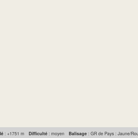
lé
: +1751 m
Difficulté
: moyen
Balisage
: GR de Pays : Jaune/Ro