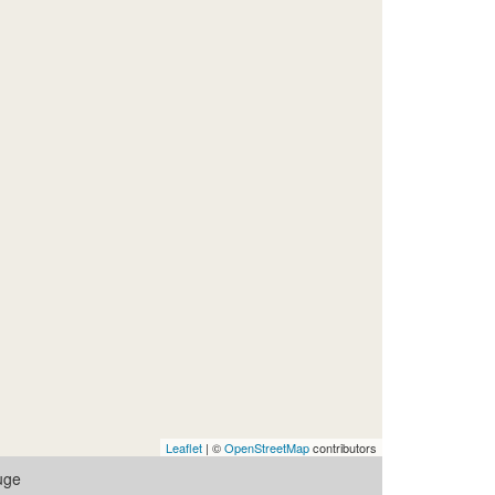
Leaflet
| ©
OpenStreetMap
contributors
uge