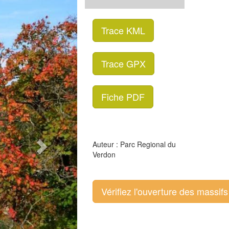
Trace KML
Trace GPX
Fiche PDF
Auteur : Parc Regional du
Verdon
Vérifiez l'ouverture des massifs