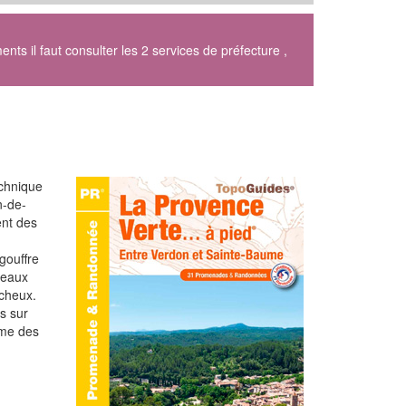
 il faut consulter les 2 services de préfecture ,
echnique
n-de-
ent des
gouffre
meaux
ocheux.
s sur
ame des