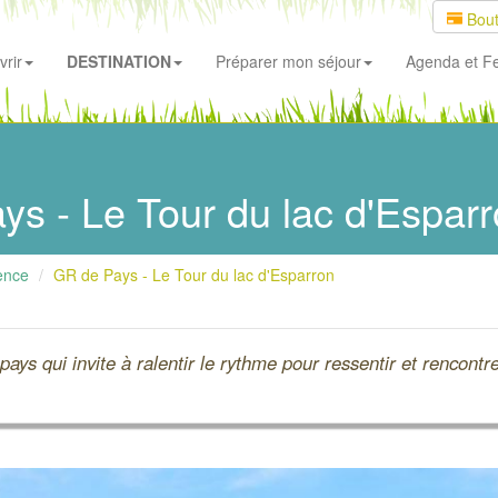
Bout
rir
DESTINATION
Préparer mon séjour
Agenda
et Fe
s - Le Tour du lac d'Espar
ence
GR de Pays - Le Tour du lac d'Esparron
ys qui invite à ralentir le rythme pour ressentir et rencontr