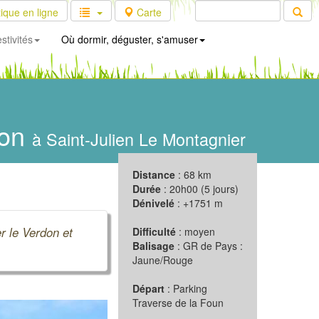
ique en ligne
Carte
stivités
Où dormir, déguster, s'amuser
ron
à Saint-Julien Le Montagnier
Distance
: 68 km
Durée
: 20h00 (5 jours)
Dénivelé
: +1751 m
er le Verdon et
Difficulté
: moyen
Balisage
: GR de Pays :
Jaune/Rouge
Départ
: Parking
Traverse de la Foun
Suivant