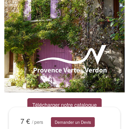
Télécharger notre catalogue
Excursions Groupes
7 €
/ pers
Demander un Devis