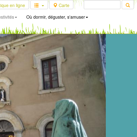
ique en ligne
Carte
stivités
Où dormir, déguster, s'amuser