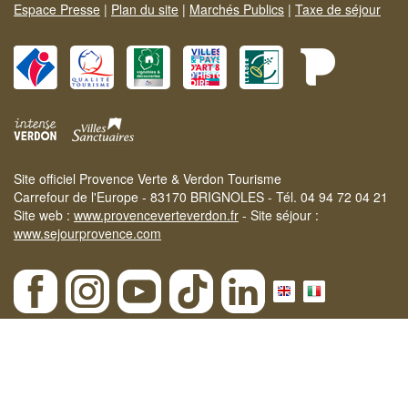
Espace Presse
|
Plan du site
|
Marchés Publics
|
Taxe de séjour
Site officiel Provence Verte & Verdon Tourisme
Carrefour de l'Europe - 83170 BRIGNOLES - Tél. 04 94 72 04 21
Site web :
www.provenceverteverdon.fr
- Site séjour :
www.sejourprovence.com
×
Etat des massifs le 07-08-2026 :
ROUGE
| Notre
SÉLECTION
D'ACTIVITÉS
praticables même en cas de fermeture des massifs.