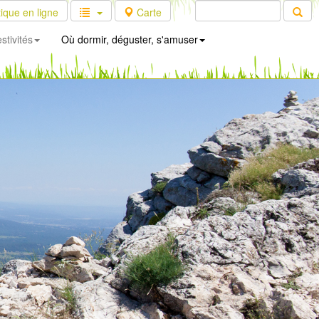
ique en ligne
Carte
stivités
Où dormir, déguster, s'amuser