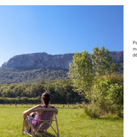
Pa
ma
dé