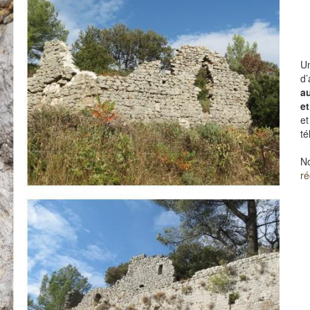
Un
d’
a
et
et
té
No
ré