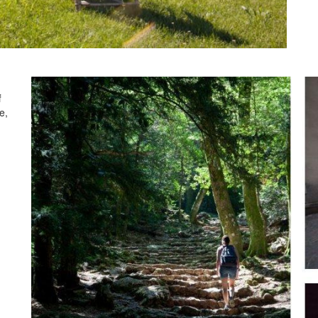
f
ée,