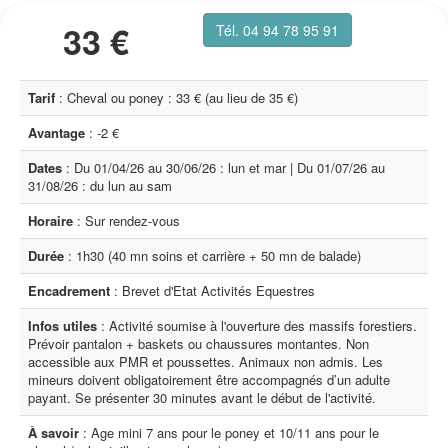
33 €
Tél. 04 94 78 95 91
Tarif
: Cheval ou poney : 33 € (au lieu de 35 €)
Avantage
: -2 €
Dates
: Du 01/04/26 au 30/06/26 : lun et mar | Du 01/07/26 au
31/08/26 : du lun au sam
Horaire
: Sur rendez-vous
Durée
: 1h30 (40 mn soins et carrière + 50 mn de balade)
Encadrement
: Brevet d'Etat Activités Equestres
Infos utiles
: Activité soumise à l'ouverture des massifs forestiers.
Prévoir pantalon + baskets ou chaussures montantes. Non
accessible aux PMR et poussettes. Animaux non admis. Les
mineurs doivent obligatoirement être accompagnés d’un adulte
payant. Se présenter 30 minutes avant le début de l'activité.
À savoir
: Age mini 7 ans pour le poney et 10/11 ans pour le