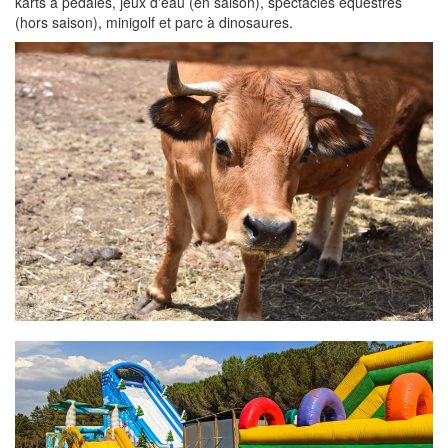
karts à pédales, jeux d'eau (en saison), spectacles équestres
(hors saison), minigolf et parc à dinosaures.