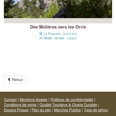
Des Molières vers les Orris
La Roquebr. (à 6.6 km)
3h30 - 10 km
- moyen
Retour
Contact
|
Mentions légales
|
Politique de confidentialité
|
Conditions de vente
|
Qualité Tourisme & Charte Durable
|
Espace Presse
|
Plan du site
|
Marchés Publics
|
Taxe de séjour