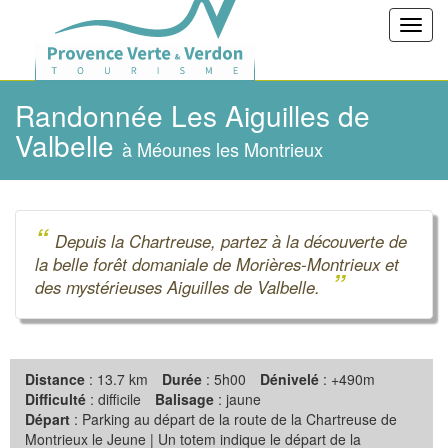
Toggl
navig
Randonnée Les Aiguilles de
Valbelle
à Méounes les Montrieux
“
Depuis la Chartreuse, partez à la découverte de
la belle forêt domaniale de Morières-Montrieux et
”
des mystérieuses Aiguilles de Valbelle.
Distance
: 13.7 km
Durée
: 5h00
Dénivelé
: +490m
Difficulté
: difficile
Balisage
: jaune
Départ
: Parking au départ de la route de la Chartreuse de
Montrieux le Jeune | Un totem indique le départ de la