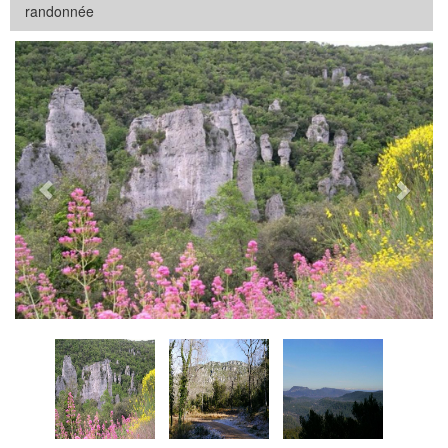
randonnée
Précédent
Suiva