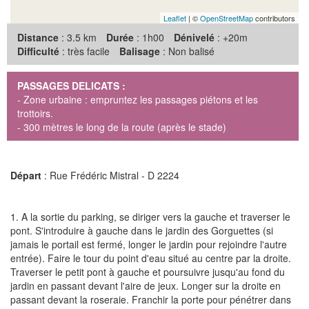
Leaflet
| ©
OpenStreetMap
contributors
Distance
: 3.5 km
Durée
: 1h00
Dénivelé
: +20m
Difficulté
: très facile
Balisage
: Non balisé
PASSAGES DELICATS :
- Zone urbaine : empruntez les passages piétons et les
trottoirs.
- 300 mètres le long de la route (après le stade)
Départ
: Rue Frédéric Mistral - D 2224
1. A la sortie du parking, se diriger vers la gauche et traverser le
pont. S'introduire à gauche dans le jardin des Gorguettes (si
jamais le portail est fermé, longer le jardin pour rejoindre l'autre
entrée). Faire le tour du point d'eau situé au centre par la droite.
Traverser le petit pont à gauche et poursuivre jusqu'au fond du
jardin en passant devant l'aire de jeux. Longer sur la droite en
passant devant la roseraie. Franchir la porte pour pénétrer dans