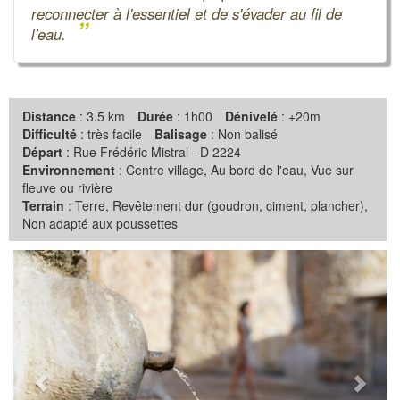
reconnecter à l'essentiel et de s'évader au fil de
”
l'eau.
Distance
: 3.5 km
Durée
: 1h00
Dénivelé
: +20m
Difficulté
: très facile
Balisage
: Non balisé
Départ
: Rue Frédéric Mistral - D 2224
Environnement
: Centre village, Au bord de l'eau, Vue sur
fleuve ou rivière
Terrain
: Terre, Revêtement dur (goudron, ciment, plancher),
Non adapté aux poussettes
Précédent
Suiva