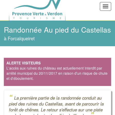
Toggl
navig
Randonnée Au pied du Castellas
à Forcalqueiret
ALERTE VISITEURS
L'accès aux ruines du château est actuellement interdit par
arrêté municipal du 20/11/2017 en raison d'un risque de chute
et d'éboulement.
“
La première partie de la randonnée conduit au
pied des ruines du Castellas, avant de parcourir la
forêt de chênes. Le retour s'effectue sur une piste
”