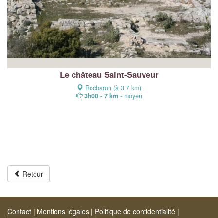
Le château Saint-Sauveur
Rocbaron (à 3.7 km)
3h00 - 7 km
- moyen
Retour
Contact
|
Mentions légales
|
Politique de confidentialité
|