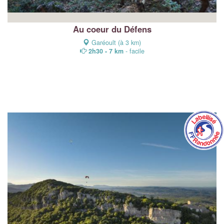
Au coeur du Défens
Garéoult (à 3 km)
2h30 - 7 km
- facile