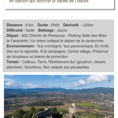
en balcon qui domine la vallée de l'Issole.
Distance
: 8 km
Durée
: 2h00
Dénivelé
: +200m
Difficulté
: facile
Balisage
: Jaune
Départ
: 402 Chemin de Peiracous - Parking Salle des fêtes
la Farandole | Un totem indique le départ de la randonnée
Environnement
: Vue montagne, Vue panoramique, En forêt,
Vue sur le vignoble, A la campagne, Centre village, Présence
de troupeaux et chiens de protection
Terrain
: Cailloux, Terre, Revêtement dur (goudron, ciment,
plancher), Gravillons, Non adapté aux poussettes
Précédent
Suiva