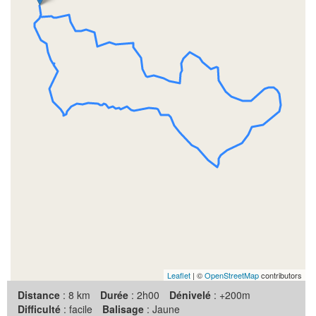
Leaflet
| ©
OpenStreetMap
contributors
Distance
: 8 km
Durée
: 2h00
Dénivelé
: +200m
Difficulté
: facile
Balisage
: Jaune