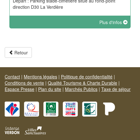
Départ : Parking stade-cimetière situé au rond-point
direction D30 La Verdière
Plus d'infos
Retour
Contact
|
Mentions légales
|
Politique de confidentialité
|
Conditions de vente
|
Qualité Tourisme & Charte Durable
|
Espace Presse
|
Plan du site
|
Marchés Publics
|
Taxe de séjour