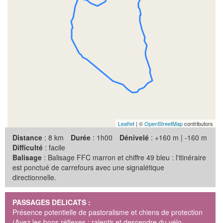
Leaflet
| ©
OpenStreetMap
contributors
Distance
: 8 km
Durée
: 1h00
Dénivelé
: +160 m | -160 m
Difficulté
: facile
Balisage
: Balisage FFC marron et chiffre 49 bleu : l'itinéraire
est ponctué de carrefours avec une signalétique
directionnelle.
PASSAGES DELICATS :
Présence potentielle de pastoralisme et chiens de protection
(Ayez les bons réflexes : ralentir et descendre du vélo,