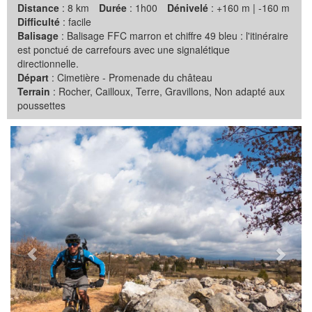
Distance
: 8 km
Durée
: 1h00
Dénivelé
: +160 m | -160 m
Difficulté
: facile
Balisage
: Balisage FFC marron et chiffre 49 bleu : l'itinéraire
est ponctué de carrefours avec une signalétique
directionnelle.
Départ
: Cimetière - Promenade du château
Terrain
: Rocher, Cailloux, Terre, Gravillons, Non adapté aux
poussettes
Précédent
Suiva