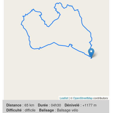
Leaflet
| ©
OpenStreetMap
contributors
Distance
: 65 km
Durée
: 04h30
Dénivelé
: +1177 m
Difficulté
: difficile
Balisage
: Balisage vélo