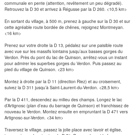
communale en pente (attention, revêtement un peu dégradé).
Retrouvez la D 30 et arrivez à Régusse par la D 260. <10,5 km>
En sortant du village, à 500 m, prenez à gauche sur la D 30 et sur
cette agréable route bordée de chênes, rejoignez Montmeyan.
<16 km>
Prenez sur votre droite la D 13, pédalez sur une paisible route
avec vue sur les massifs lointains jusqu’aux basses gorges du
Verdon. Près du pont du lac de Quinson, arrêtez-vous un instant
pour admirer les superbes gorges du Verdon. Puis passez au
pied du village de Quinson. <23 km>
Montez à droite par la D 11 (direction Riez) et au croisement,
suivez la D 311 jusqu’à Saint-Laurent-du-Verdon. <28,5 km>
Par la D 411, descendez au milieu des champs. Longez le lac
d’Artignosc (plan d’eau du barrage de Quinson) et franchissez de
nouveau le Verdon. Montez ensuite en empruntant la D 471 vers
Artignosc-sur-Verdon. <34 km>
Traversez le village, passez la jolie place avec lavoir et église,