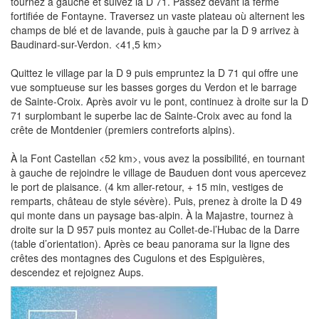
tournez à gauche et suivez la D 71. Passez devant la ferme
fortifiée de Fontayne. Traversez un vaste plateau où alternent les
champs de blé et de lavande, puis à gauche par la D 9 arrivez à
Baudinard-sur-Verdon. <41,5 km>
Quittez le village par la D 9 puis empruntez la D 71 qui offre une
vue somptueuse sur les basses gorges du Verdon et le barrage
de Sainte-Croix. Après avoir vu le pont, continuez à droite sur la D
71 surplombant le superbe lac de Sainte-Croix avec au fond la
crête de Montdenier (premiers contreforts alpins).
À la Font Castellan <52 km>, vous avez la possibilité, en tournant
à gauche de rejoindre le village de Bauduen dont vous apercevez
le port de plaisance. (4 km aller-retour, + 15 min, vestiges de
remparts, château de style sévère). Puis, prenez à droite la D 49
qui monte dans un paysage bas-alpin. À la Majastre, tournez à
droite sur la D 957 puis montez au Collet-de-l’Hubac de la Darre
(table d’orientation). Après ce beau panorama sur la ligne des
crêtes des montagnes des Cugulons et des Espiguières,
descendez et rejoignez Aups.