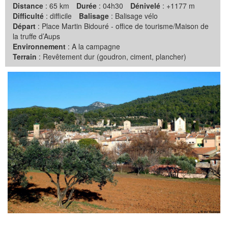
Distance
: 65 km
Durée
: 04h30
Dénivelé
: +1177 m
Difficulté
: difficile
Balisage
: Balisage vélo
Départ
: Place Martin Bidouré - office de tourisme/Maison de
la truffe d’Aups
Environnement
: A la campagne
Terrain
: Revêtement dur (goudron, ciment, plancher)