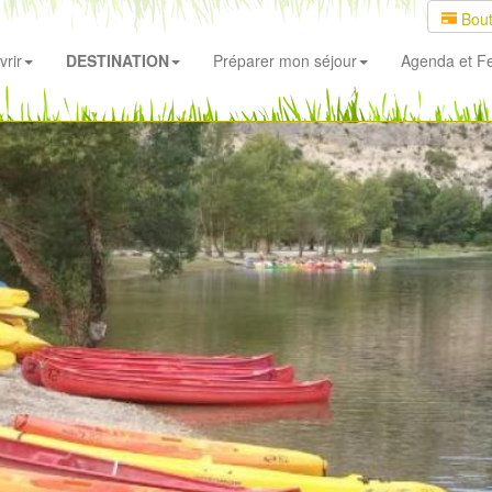
Bout
rir
DESTINATION
Préparer mon séjour
Agenda
et Fe