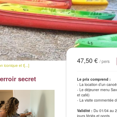
47,50 €
/ pers
 iconique et t[...]
erroir secret
Le prix comprend :
- La location d’un canoë
- Le déjeuner menu Save
et café)
- La visite commentée d
Validité :
Du 01/04 au 20
jours fériés et ponts