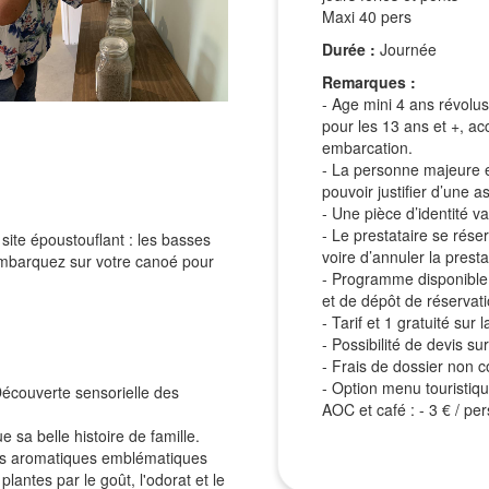
Maxi 40 pers
Durée :
Journée
Remarques :
- Age mini 4 ans révolu
pour les 13 ans et +, a
embarcation.
- La personne majeure e
pouvoir justifier d’une a
- Une pièce d’identité 
- Le prestataire se rése
te époustouflant : les basses
voire d’annuler la pres
embarquez sur votre canoé pour
- Programme disponible 
et de dépôt de réservat
- Tarif et 1 gratuité su
- Possibilité de devis 
- Frais de dossier non co
- Option menu touristiqu
couverte sensorielle des
AOC et café : - 3 € / per
 sa belle histoire de famille.
tes aromatiques emblématiques
plantes par le goût, l'odorat et le