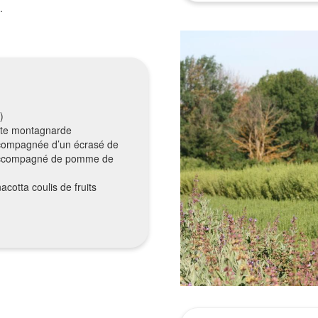
.
)
ette montagnarde
accompagnée d’un écrasé de
 accompagné de pomme de
otta coulis de fruits
Leaflet
| ©
OpenStreetMap
contributors