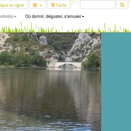
ique en ligne
Carte
stivités
Où dormir, déguster, s'amuser