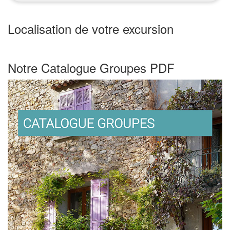
Localisation de votre excursion
Leaflet
| ©
OpenStreetMap
contributors
+
Notre Catalogue Groupes PDF
−