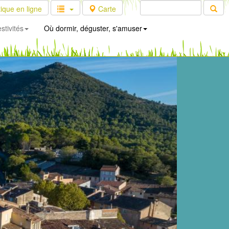
ique en ligne
Carte
stivités
Où dormir, déguster, s'amuser