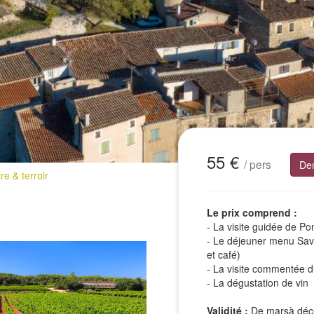
55 €
/ pers
De
re & terroir
Le prix comprend :
- La visite guidée de P
- Le déjeuner menu Save
et café)
- La visite commentée d
- La dégustation de vin
Validité :
De marsà décem