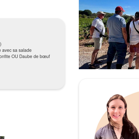
)
e avec sa salade
e confite OU Daube de bœuf
Leaflet
| ©
OpenStreetMap
contributors