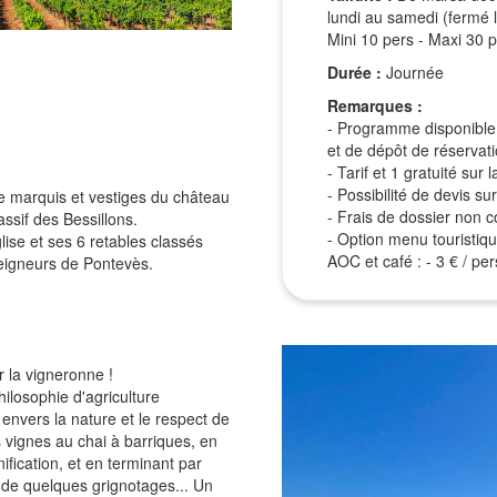
lundi au samedi (fermé le
Mini 10 pers - Maxi 30 
Durée :
Journée
Remarques :
- Programme disponible 
et de dépôt de réservat
- Tarif et 1 gratuité su
- Possibilité de devis 
de marquis et vestiges du château
- Frais de dossier non co
assif des Bessillons.
- Option menu touristiqu
ise et ses 6 retables classés
AOC et café : - 3 € / per
seigneurs de Pontevès.
 la vigneronne !
hilosophie d'agriculture
nvers la nature et le respect de
 vignes au chai à barriques, en
ification, et en terminant par
de quelques grignotages... Un