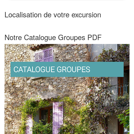
Localisation de votre excursion
Leaflet
| ©
OpenStreetMap
contributors
+
Notre Catalogue Groupes PDF
−