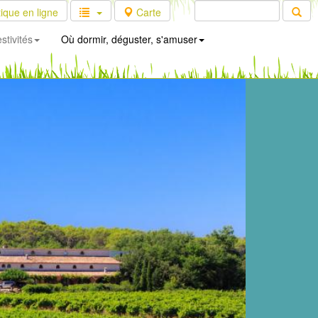
ique en ligne
Carte
stivités
Où dormir, déguster, s'amuser