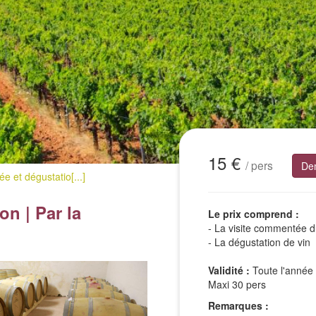
15 €
/ pers
De
e et dégustatio[...]
n | Par la
Le prix comprend :
- La visite commentée d
- La dégustation de vin
Validité :
Toute l'année 
Maxi 30 pers
Remarques :