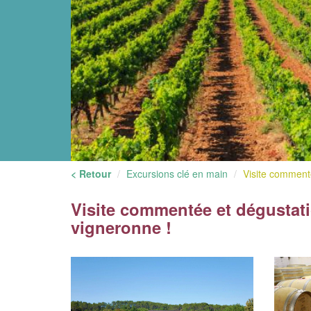
< Retour
Excursions clé en main
Visite commenté
Visite commentée et dégustatio
vigneronne !