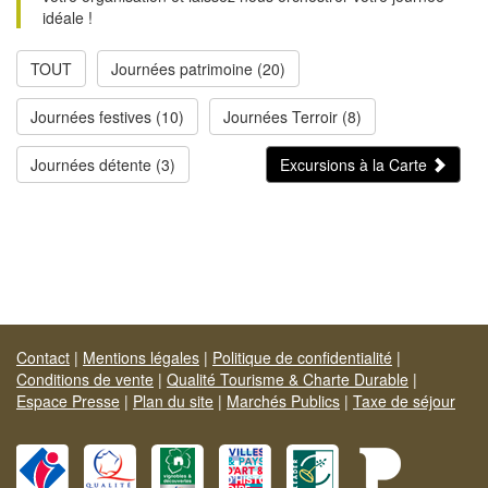
idéale !
TOUT
Journées patrimoine (20)
Journées festives (10)
Journées Terroir (8)
Journées détente (3)
Excursions à la Carte
Contact
|
Mentions légales
|
Politique de confidentialité
|
Conditions de vente
|
Qualité Tourisme & Charte Durable
|
Espace Presse
|
Plan du site
|
Marchés Publics
|
Taxe de séjour