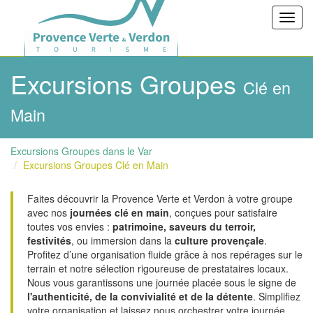
Toggl
navig
Excursions Groupes
Clé en
Main
Excursions Groupes dans le Var
Excursions Groupes Clé en Main
Faites découvrir la Provence Verte et Verdon à votre groupe
avec nos
journées clé en main
, conçues pour satisfaire
toutes vos envies :
patrimoine, saveurs du terroir,
festivités
, ou immersion dans la
culture provençale
.
Profitez d’une organisation fluide grâce à nos repérages sur le
terrain et notre sélection rigoureuse de prestataires locaux.
Nous vous garantissons une journée placée sous le signe de
l'authenticité, de la convivialité et de la détente
. Simplifiez
votre organisation et laissez nous orchestrer votre journée