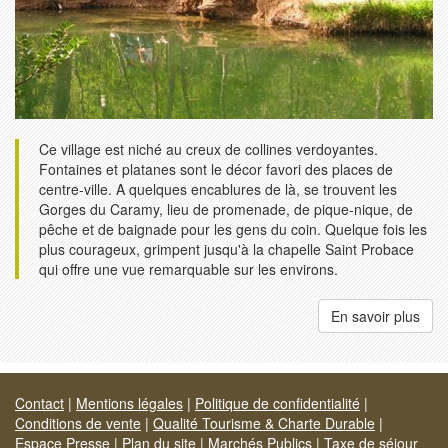
Ce village est niché au creux de collines verdoyantes.
Fontaines et platanes sont le décor favori des places de
centre-ville. A quelques encablures de là, se trouvent les
Gorges du Caramy, lieu de promenade, de pique-nique, de
pêche et de baignade pour les gens du coin. Quelque fois les
plus courageux, grimpent jusqu'à la chapelle Saint Probace
qui offre une vue remarquable sur les environs.
En savoir plus
Contact
|
Mentions légales
|
Politique de confidentialité
|
Conditions de vente
|
Qualité Tourisme & Charte Durable
|
Espace Presse
|
Plan du site
|
Marchés Publics
|
Taxe de séjour