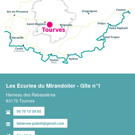
Les Ecuries du Mirandolier - Gîte n°1
Hameau des Rabassières
83170 Tourves
06 70 15 58 85
fabienne.poletti@gmail.com