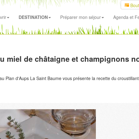
Bout
rir
DESTINATION
Préparer mon séjour
Agenda
et Fe
]
 au miel de châtaigne et champignons no
u Plan d'Aups La Saint Baume vous présente la recette du croustillant
Suivant