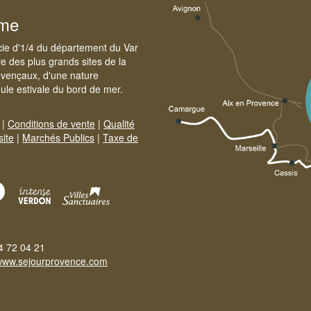
sme
cie d'1/4 du département du Var
e des plus grands sites de la
ovençaux, d'une nature
foule estivale du bord de mer.
|
Conditions de vente
|
Qualité
site
|
Marchés Publics
|
Taxe de
4 72 04 21
www.sejourprovence.com