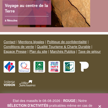
Voyage au centre de la
Terre
à Néoules
Contact
|
Mentions légales
|
Politique de confidentialité
|
Conditions de vente
|
Qualité Tourisme & Charte Durable
|
Espace Presse
|
Plan du site
|
Marchés Publics
|
Taxe de séjour
Site officiel Provence Verte & Verdon Tourisme
Etat des massifs le 08-08-2026 :
ROUGE
| Notre
Carrefour de l'Europe - 83170 BRIGNOLES - Tél. 04 94 72 04 21
×
SÉLECTION D'ACTIVITÉS
praticables même en cas de
Site web :
www.provenceverteverdon.fr
- Site séjour :