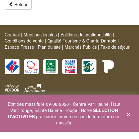
Retour
Contact
|
Mentions légales
|
Politique de confidentialité
|
Conditions de vente
|
Qualité Tourisme & Charte Durable
|
Espace Presse
|
Plan du site
|
Marchés Publics
|
Taxe de séjour
Etat des massifs le 09-08-2026 - Centre Var : jaune, Haut
Site officiel Provence Verte & Verdon Tourisme
×
Var : rouge, Sainte Baume : rouge | Notre
SÉLECTION
Carrefour de l'Europe - 83170 BRIGNOLES - Tél. 04 94 72 04 21
D'ACTIVITÉS
praticables même en cas de fermeture des
Site web :
www.provenceverteverdon.fr
- Site séjour :
massifs.
www.sejourprovence.com