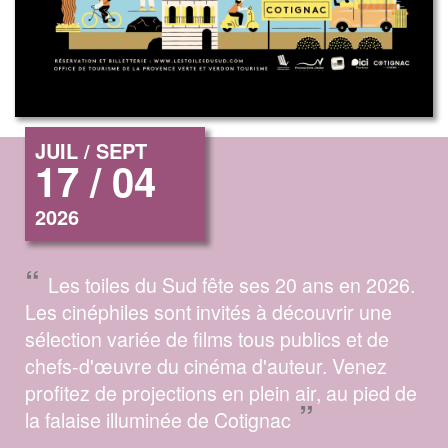
JUIL / SEPT
17 / 04
2026
“
Les toiles du Sud fête ses 20 ans en 2026.
Les cinéphiles sont invités à découvrir une
sélection variée de films tous publics et de
chefs-d'œuvre du cinéma d'auteur. Venez
profitez de projections en plein air, au pied de
”
la falaise illuminée de Cotignac