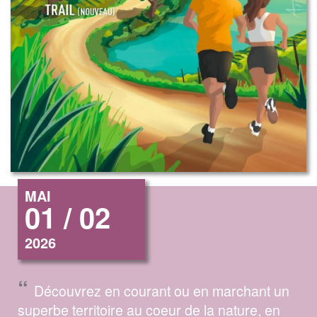
MAI
01 / 02
2026
“
Découvrez en courant ou en marchant un
superbe territoire au coeur de la nature, en