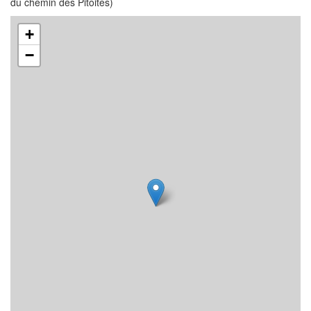
du chemin des Pitoites)
+
−