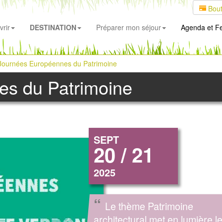
Bout
rir
DESTINATION
Préparer mon séjour
Agenda
et Fe
Journées Européennes du Patrimoine
es du Patrimoine
SEPT
20 / 21
2025
“
Le thème Patrimoine
architectural met en lumière l