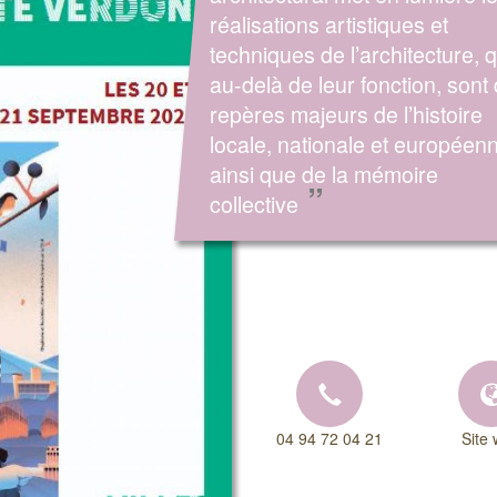
réalisations artistiques et
techniques de l’architecture, q
au-delà de leur fonction, sont
repères majeurs de l’histoire
locale, nationale et européen
ainsi que de la mémoire
”
collective
04 94 72 04 21
Site