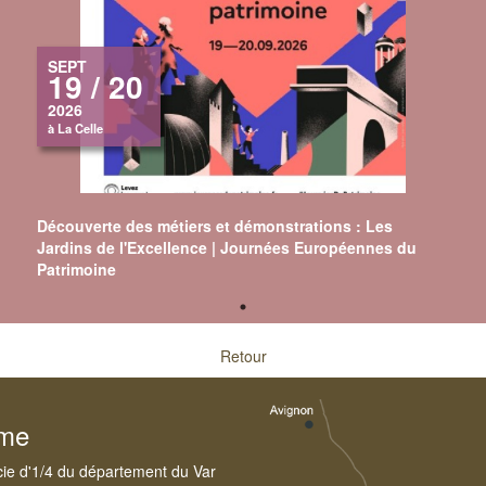
SEPT
19 / 20
2026
à La Celle
Découverte des métiers et démonstrations : Les
Jardins de l'Excellence | Journées Européennes du
Patrimoine
Retour
sme
cie d'1/4 du département du Var