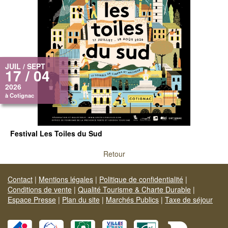
JUIL / SEPT
17 / 04
2026
à Cotignac
Festival Les Toiles du Sud
Retour
Contact
|
Mentions légales
|
Politique de confidentialité
|
Conditions de vente
|
Qualité Tourisme & Charte Durable
|
Espace Presse
|
Plan du site
|
Marchés Publics
|
Taxe de séjour