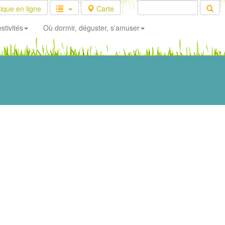
ique en ligne
Carte
stivités
Où dormir, déguster, s'amuser