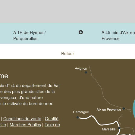
A 1H de Hyères /
A 45 min d'Aix-en
Porquerolles
Provence
Retour
sme
cie d'1/4 du département du Var
e des plus grands sites de la
ovençaux, d'une nature
foule estivale du bord de mer.
|
Conditions de vente
|
Qualité
site
|
Marchés Publics
|
Taxe de