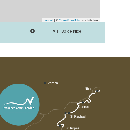
Leaflet
| ©
OpenStreetMap
contributors
A 1H30 de Nice