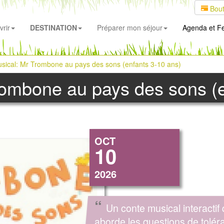
Bout
rir
DESTINATION
Préparer mon séjour
Agenda
et Fe
sical: Mr Trombone au pays des sons (enfants 3-10 ans)
rombone au pays des sons (e
OCT
10
2026
“
Un conte musical interactif 
aborde les questions de tolér