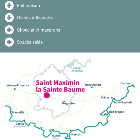
Fait maison
Glaces artisanales
Chocolat et macarons
Snacks salés