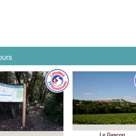
ours
Le Gascon