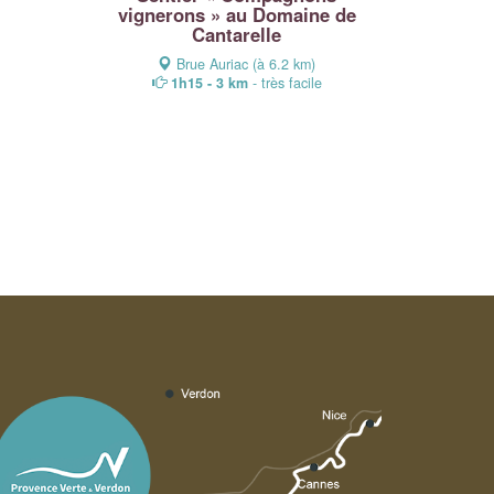
vignerons » au Domaine de
Cantarelle
Brue Auriac (à 6.2 km)
1h15 - 3 km
- très facile