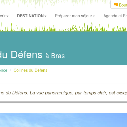
Bout
rir
DESTINATION
Préparer mon séjour
Agenda
et Fe
du Défens
à Bras
ence
Collines du Défens
ine du Défens. La vue panoramique, par temps clair, est exce