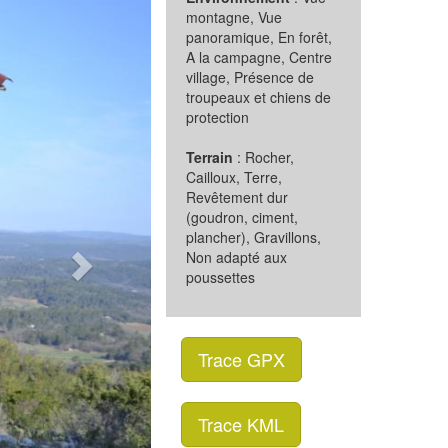
montagne, Vue
panoramique, En forêt,
A la campagne, Centre
village, Présence de
troupeaux et chiens de
protection
Terrain
: Rocher,
Cailloux, Terre,
Revêtement dur
(goudron, ciment,
plancher), Gravillons,
Non adapté aux
poussettes
Trace GPX
Trace KML