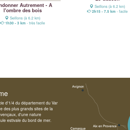
ndonner Autrement - A
Seillons (à 6.2 km)
l'ombre des bois
2h15 - 7.5 km
- facile
Seillons (à 6.2 km)
1h30 - 3 km
- très facile
sme
cie d'1/4 du département du Var
e des plus grands sites de la
ovençaux, d'une nature
foule estivale du bord de mer.