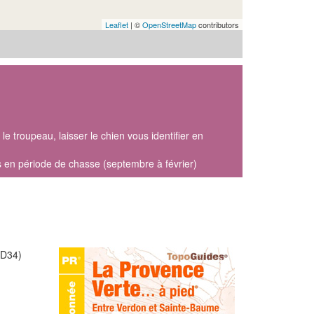
Leaflet
| ©
OpenStreetMap
contributors
le troupeau, laisser le chien vous identifier en
rs en période de chasse (septembre à février)
(D34)