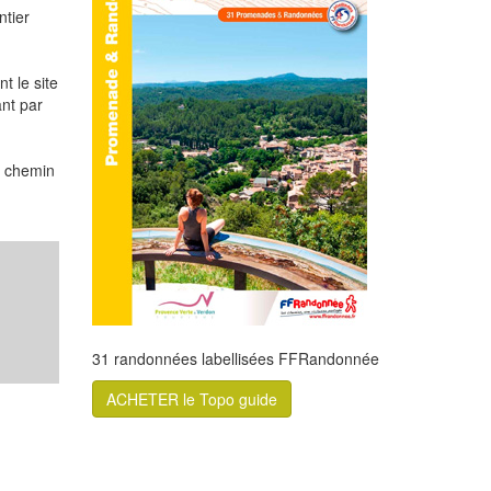
ntier
t le site
nt par
le chemin
31 randonnées labellisées FFRandonnée
ACHETER le Topo guide