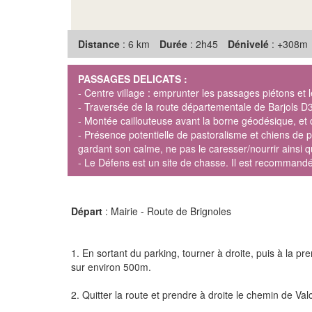
Distance
: 6 km
Durée
: 2h45
Dénivelé
: +308m
PASSAGES DELICATS :
- Centre village : emprunter les passages piétons et le
- Traversée de la route départementale de Barjols D
- Montée caillouteuse avant la borne géodésique, et 
- Présence potentielle de pastoralisme et chiens de pr
gardant son calme, ne pas le caresser/nourrir ainsi 
- Le Défens est un site de chasse. Il est recommandé
Départ
: Mairie - Route de Brignoles
1. En sortant du parking, tourner à droite, puis à la p
sur environ 500m.
2. Quitter la route et prendre à droite le chemin de Valc