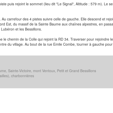
iste puis rejoint le sommet (lieu dit "Le Signal", Altitude : 579 m). Le se
. Au carrefour des 4 pistes suivre celle de gauche. Elle descend et rejoin
d Est, du massif de la Sainte Baume aux chaînes alpestres, en passa
e Lubéron et les Bessillons.
he le chemin de la Colle qui rejoint la RD 34. Traverser pour rejoindre 
centre du village. Au bout de la rue Emile Combe, tourner à gauche pour
me, Sainte-Victoire, mont Ventoux, Petit et Grand Bessillons
ailles), charbonnières