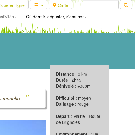
ique en ligne
Carte
stivités
Où dormir, déguster, s'amuser
Distance
: 6 km
Durée
: 2h45
Dénivelé
: +308m
”
ptionnelle.
Difficulté
: moyen
Balisage
: rouge
Départ
: Mairie - Route
de Brignoles
Suivant
Environnement
: Vue