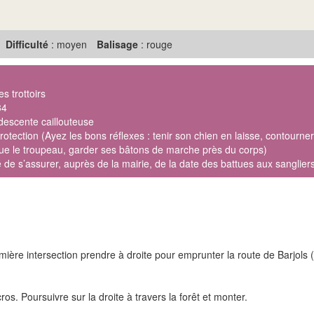
Difficulté
: moyen
Balisage
: rouge
s trottoirs
34
descente caillouteuse
otection (Ayez les bons réflexes : tenir son chien en laisse, contourner 
que le troupeau, garder ses bâtons de marche près du corps)
 de s’assurer, auprès de la mairie, de la date des battues aux sanglie
remière intersection prendre à droite pour emprunter la route de Barjols 
ros. Poursuivre sur la droite à travers la forêt et monter.