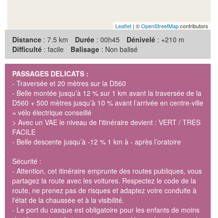
Leaflet
| ©
OpenStreetMap
contributors
Distance
: 7.5 km
Durée
: 00h45
Dénivelé
: +210 m
Difficulté
: facile
Balisage
: Non balisé
PASSAGES DELICATS :
- Traversée et 20 mètres sur la D560
- Belle montée jusqu’à 12 % sur 1 km avant la traversée de la
D560 + 500 mètres jusqu’à 10 % avant l’arrivée en centre-ville
= vélo électrique conseillé
> Avec un VAE le niveau de l'itinéraire devient : VERT / TRES
FACILE
- Belle descente jusqu’à -12 % 1 km à - après l’oratoire
Sécurité :
- Attention, cet itinéraire emprunte des routes publiques, vous
partagez la route avec les voitures. Respectez le code de la
route, ne prenez pas de risques et adaptez votre conduite à
l'état de la chaussée et à la visibilité.
- Le port du casque est obligatoire pour les enfants de moins