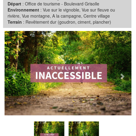
Départ
: Office de tourisme - Boulevard Grisolle
Environnement
: Vue sur le vignoble, Vue sur fleuve ou
rivière, Vue montagne, A la campagne, Centre village
Terrain
: Revêtement dur (goudron, ciment, plancher)
Précédent
Suiva