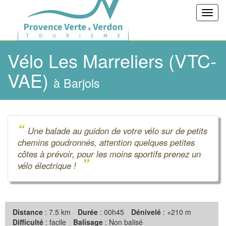
Toggl
navig
Vélo Les Marreliers (VTC-
VAE)
à Barjols
“
Une balade au guidon de votre vélo sur de petits
chemins goudronnés, attention quelques petites
côtes à prévoir, pour les moins sportifs prenez un
”
vélo électrique !
Distance
: 7.5 km
Durée
: 00h45
Dénivelé
: +210 m
Difficulté
: facile
Balisage
: Non balisé