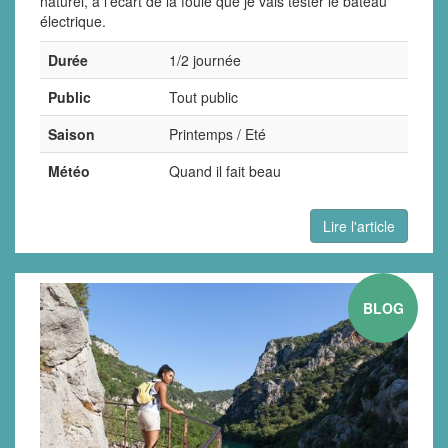
naturel, à l'écart de la foule que je vais tester le bateau
électrique.
Durée
1/2 journée
Public
Tout public
Saison
Printemps / Eté
Météo
Quand il fait beau
Lire l'article
BLOG