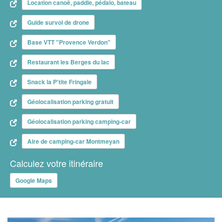
Location canoë, paddle, pédalo, bateau
Guide survol de drone
Base VTT "Provence Verdon"
Restaurant les Berges du lac
Snack la P'tite Fringale
Géolocalisation parking gratuit
Géolocalisation parking camping-car
Aire de camping-car Montmeyan
Calculez votre itinéraire
Google Maps