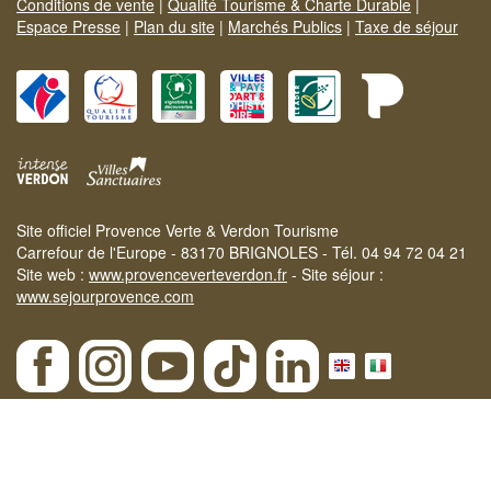
Conditions de vente
|
Qualité Tourisme & Charte Durable
|
Espace Presse
|
Plan du site
|
Marchés Publics
|
Taxe de séjour
Site officiel Provence Verte & Verdon Tourisme
Carrefour de l'Europe - 83170 BRIGNOLES - Tél. 04 94 72 04 21
Site web :
www.provenceverteverdon.fr
- Site séjour :
www.sejourprovence.com
×
Etat des massifs le 06-08-2026 :
ROUGE
| Notre
SÉLECTION