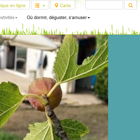
ique en ligne
Carte
stivités
Où dormir, déguster, s'amuser