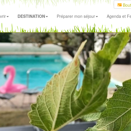
Bout
rir
DESTINATION
Préparer mon séjour
Agenda
et Fe