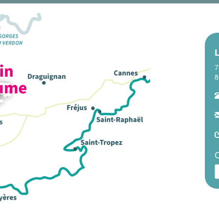
L
7
8
C