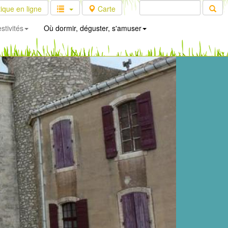
ique en ligne
Carte
stivités
Où dormir, déguster, s'amuser