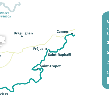
G
4
8
C