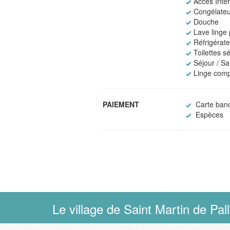
Accès Intern
Congélateu
Douche
Lave linge p
Réfrigérat
Toilettes s
Séjour / S
Linge comp
PAIEMENT
Carte banc
Espèces
Le village de Saint Martin de Pall