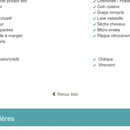
et privatif Wifi
Cheminée / Poêl
r
Coin cuisine
Draps compris
rivatif
Lave vaisselle
eur
Sèche cheveux
éparées
Micro-ondes
alle à manger
Plaque vitrocéra
ris
aire/crédit
Chèque
Virement
Retour liste
ières