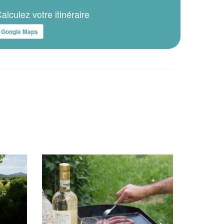
alculez votre itinéraire
Google Maps