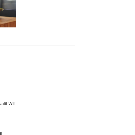
atif Wifi
if