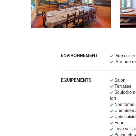
ENVIRONNEMENT
Vue sur le
Sur une exp
EQUIPEMENTS
Salon
Terrasse
Boulodrome
fort
Non fumeu
Cheminée /
Coin cuisin
Four
Lave vaisse
Sèche che