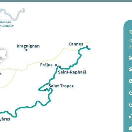
G
C
8