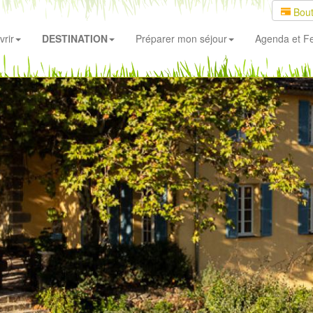
Bout
rir
DESTINATION
Préparer mon séjour
Agenda
et Fe