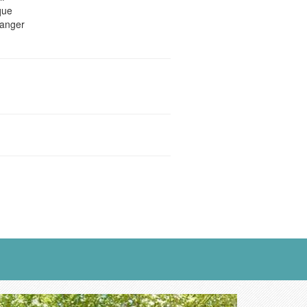
que
manger