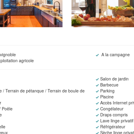
 vignoble
A la campagne
loitation agricole
Salon de jardin
Barbecue
 / Terrain de pétanque / Terrain de boule de
Parking
Piscine
r
Accès Internet priv
 Poêle
Congélateur
e
Draps compris
Lave linge privatif
lle
Réfrigérateur
veux
Sèche linge privat