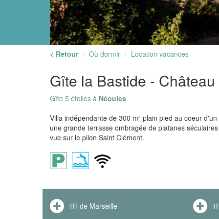
< Retour
Où dormir
Location vacances
Gîte la Bastide - Château
Gîte 5 étoiles à
Néoules
Villa indépendante de 300 m² plain pied au coeur d'un
une grande terrasse ombragée de platanes séculaires 
vue sur le pilon Saint Clément.
1H de Marseille
1H