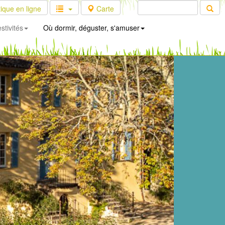
ique en ligne
Carte
stivités
Où dormir, déguster, s'amuser