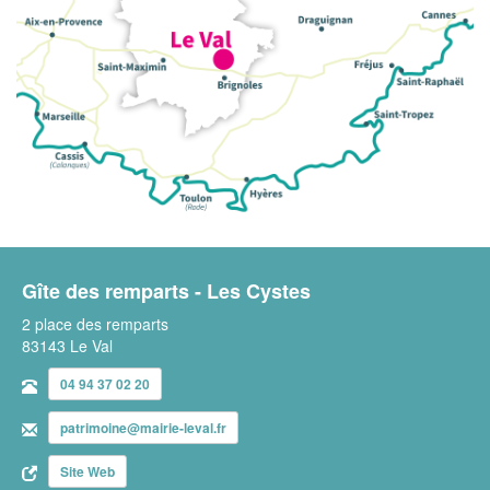
Gîte des remparts - Les Cystes
2 place des remparts
83143 Le Val
04 94 37 02 20
patrimoine@mairie-leval.fr
Site Web