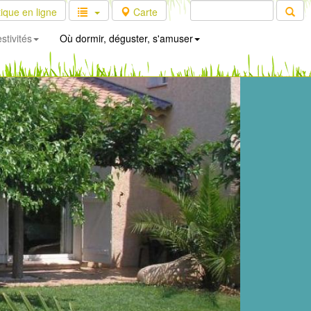
ique en ligne
Carte
stivités
Où dormir, déguster, s'amuser