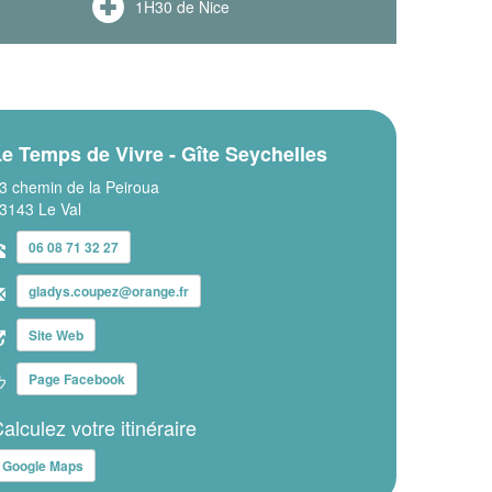
1H30 de Nice
e Temps de Vivre - Gîte Seychelles
3 chemin de la Peiroua
3143 Le Val
06 08 71 32 27
gladys.coupez@orange.fr
Site Web
Page Facebook
alculez votre itinéraire
Google Maps