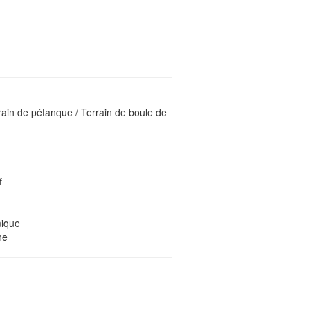
ain de pétanque / Terrain de boule de
f
mique
ne