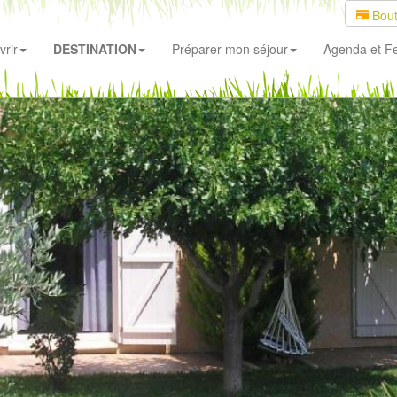
Bout
rir
DESTINATION
Préparer mon séjour
Agenda
et Fe