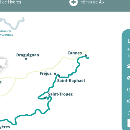
 de Hyères
45min de Aix
L
6
8
C