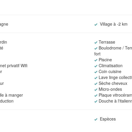
agne
Village à -2 km
rdin
Terrasse
té
Boulodrome / Terr
fort
Piscine
et privatif Wifi
Climatisation
r
Coin cuisine
Lave linge collecti
eur
Sèche cheveux
Micro-ondes
alle à manger
Plaque vitrocéra
nduction
Douche à l'italien
Espèces