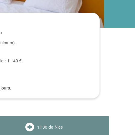
m²
inimum).
le : 1 140 €.
jours.
1H30 de Nice