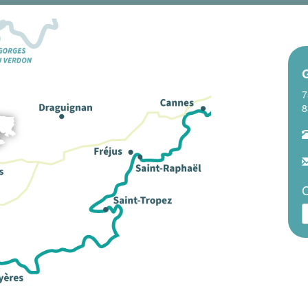
7
8
C