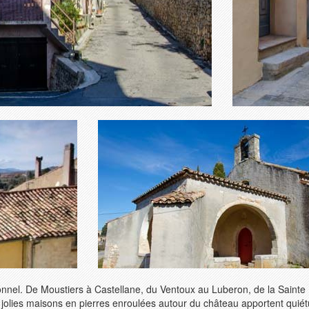
nnel. De Moustiers à Castellane, du Ventoux au Luberon, de la Sainte 
jolies maisons en pierres enroulées autour du château apportent quiétu