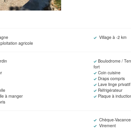
agne
Village à -2 km
loitation agricole
rdin
Boulodrome / Terr
fort
r
Coin cuisine
Draps compris
Lave linge privatif
lle
Réfrigérateur
alle à manger
Plaque à inductio
ris
Chèque-Vacances
Virement