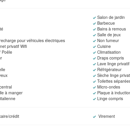
Salon de jardin
Barbecue
té
Bains à remous
Salle de jeux
recharge pour véhicules électriques
Non fumeur
et privatif Wifi
Cuisine
 Poêle
Climatisation
r
Draps compris
Lave linge privatif
lle
Réfrigérateur
veux
Sèche linge privat
Toilettes séparée
central
Micro-ondes
alle à manger
Plaque à inductio
italienne
Linge compris
aire/crédit
Virement