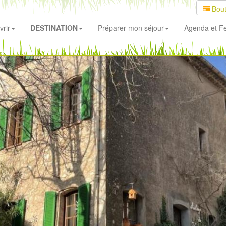
Bout
rir
DESTINATION
Préparer mon séjour
Agenda
et Fe