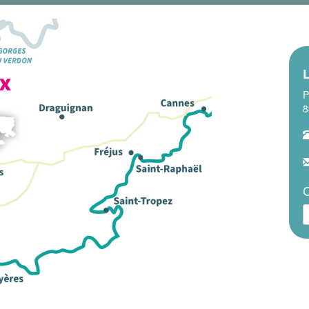
P
8
C