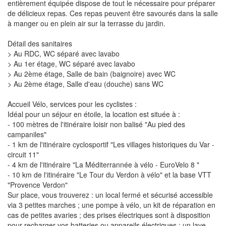
entièrement équipée dispose de tout le nécessaire pour préparer
de délicieux repas. Ces repas peuvent être savourés dans la salle
à manger ou en plein air sur la terrasse du jardin.
Détail des sanitaires
> Au RDC, WC séparé avec lavabo
> Au 1er étage, WC séparé avec lavabo
> Au 2ème étage, Salle de bain (baignoire) avec WC
> Au 2ème étage, Salle d'eau (douche) sans WC
Accueil Vélo, services pour les cyclistes :
Idéal pour un séjour en étoile, la location est située à :
- 100 mètres de l'itinéraire loisir non balisé "Au pied des
campaniles"
- 1 km de l'itinéraire cyclosportif "Les villages historiques du Var -
circuit 11"
- 4 km de l'itinéraire "La Méditerrannée à vélo - EuroVelo 8 "
- 10 km de l'itinéraire "Le Tour du Verdon à vélo" et la base VTT
"Provence Verdon"
Sur place, vous trouverez : un local fermé et sécurisé accessible
via 3 petites marches ; une pompe à vélo, un kit de réparation en
cas de petites avaries ; des prises électriques sont à disposition
pour recharger vos batteries ou appareils électriques ; un lave-