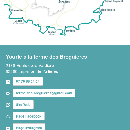
Yourte à la ferme des Bréguières
2186 Route de la Verdière
83560 Esparron de Pallières
07 70 65 21 24
ferme.des.breguieres@gmail.com
Site Web
Page Facebook
Page Instagram