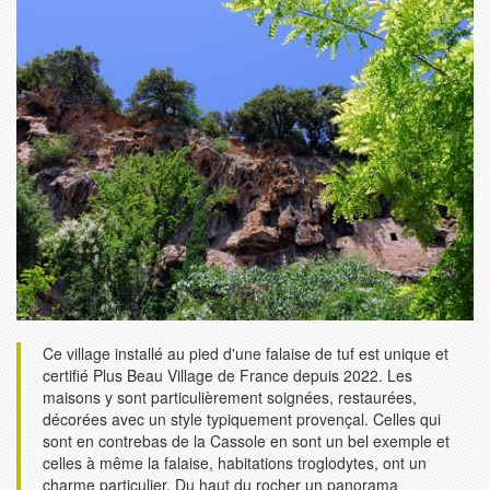
Ce village installé au pied d'une falaise de tuf est unique et
certifié Plus Beau Village de France depuis 2022. Les
maisons y sont particulièrement soignées, restaurées,
décorées avec un style typiquement provençal. Celles qui
sont en contrebas de la Cassole en sont un bel exemple et
celles à même la falaise, habitations troglodytes, ont un
charme particulier. Du haut du rocher un panorama