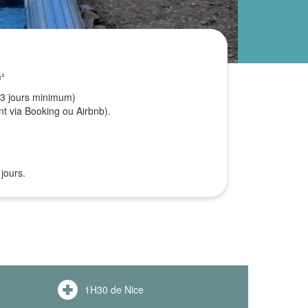
m²
(3 jours minimum)
t via Booking ou Airbnb).
jours.
1H30 de Nice