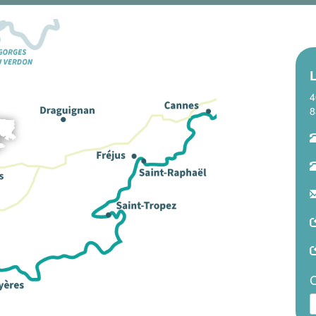
L
4
8
C