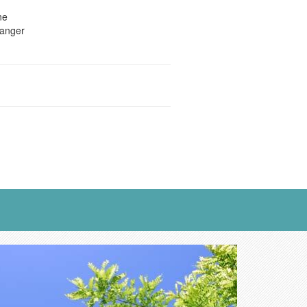
ne
manger