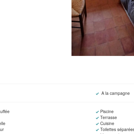
A la campagne
uffée
Piscine
Terrasse
lle
Cuisine
eur
Toilettes séparée