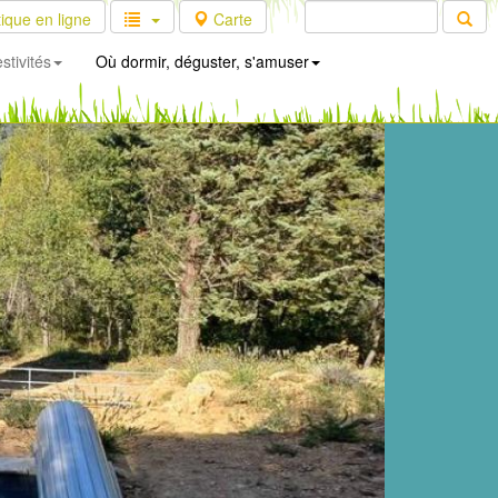
ique en ligne
Carte
stivités
Où dormir, déguster, s'amuser