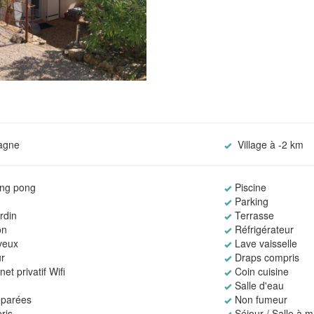
agne
Village à -2 km
ing pong
Piscine
Parking
rdin
Terrasse
on
Réfrigérateur
veux
Lave vaisselle
r
Draps compris
et privatif Wifi
Coin cuisine
Salle d'eau
éparées
Non fumeur
ris
Séjour / Salle à 