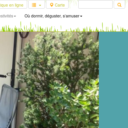
ique en ligne
Carte
stivités
Où dormir, déguster, s'amuser