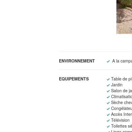
ENVIRONNEMENT
A la camp
EQUIPEMENTS
Table de p
Jardin
Salon de ja
Climatisati
Sèche che
Congélateu
Accès Intern
Télévision
Toilettes s
Linge comp