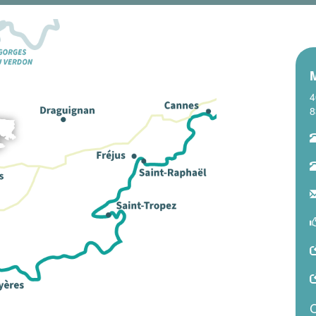
4
8
C