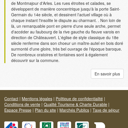
de Montmajour d'Arles. Les rues étroites et calades, se
développent de manière concentrique jusqu'à la porte Saint-
Germain du 14e siècle, et dessinent l'actuel village où à
chaque instant l'insolite le dispute au charmant. . Non loin de
là, un remarquable pont en pierre d'une seule arche, permet
d'accéder au faubourg de la rive gauche du fleuve varois en
direction de Châteauvert. L'église de style classique du 18e
siècle renferme dans son choeur un maître-autel en bois doré
surmonté d'une gloire, très bel ouvrage de l'époque baroque.
De nombreux oratoires et fontaines sont à également
découvrir sur la commune.
En savoir plus
Contact
|
Mentions légales
|
Politique de confidentialité
|
Conditions de vente
|
Qualité Tourisme & Charte Durable
|
Espace Presse
|
Plan du site
|
Marchés Publics
|
Taxe de séjour