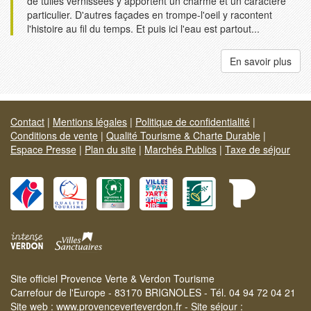
de tuiles vernissées y apportent un charme et un caractère
particulier. D'autres façades en trompe-l'oeil y racontent
l'histoire au fil du temps. Et puis ici l'eau est partout...
En savoir plus
Contact
|
Mentions légales
|
Politique de confidentialité
|
Conditions de vente
|
Qualité Tourisme & Charte Durable
|
Espace Presse
|
Plan du site
|
Marchés Publics
|
Taxe de séjour
Site officiel Provence Verte & Verdon Tourisme
Carrefour de l'Europe - 83170 BRIGNOLES - Tél. 04 94 72 04 21
Site web :
www.provenceverteverdon.fr
- Site séjour :