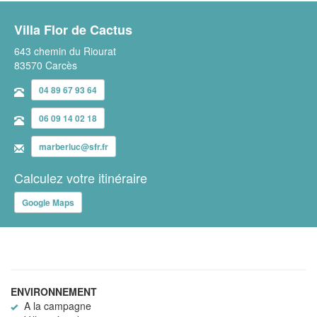
Villa Flor de Cactus
643 chemin du Riourat
83570 Carcès
04 89 67 93 64
06 09 14 02 18
marberluc@sfr.fr
Calculez votre itinéraire
Google Maps
ENVIRONNEMENT
A la campagne