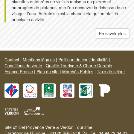
placettes entourées de vieilles maisons en pierres et
ombragées de platanes, que l'on découvre la richesse de ce
village : l'eau. Autrefois c'est la chapellerie qui en était la
principale activité.
En savoir plus
Contact
|
Mentions légales
|
Politique de confidentialité
|
Conditions de vente
|
Qualité Tourisme & Charte Durable
|
Espace Presse
|
Plan du site
|
Marchés Publics
|
Taxe de séjour
Site officiel Provence Verte & Verdon Tourisme
Carrefour de l'Europe - 83170 BRIGNOLES - Tél. 04 94 72 04 21