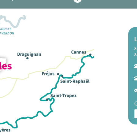
8
8
C