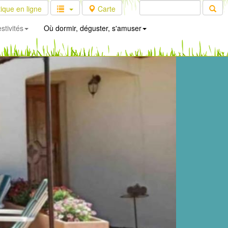
ique en ligne
Carte
stivités
Où dormir, déguster, s'amuser