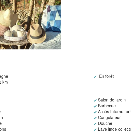
agne
En forêt
-2 km
Salon de jardin
Barbecue
r
Accès Internet priv
on
Congélateur
e
Douche
ris
Lave linge collecti