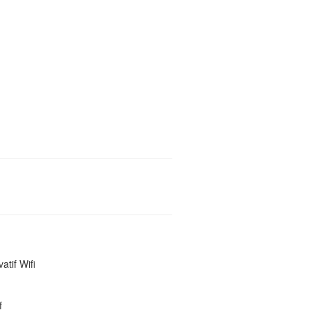
atif Wifi
f