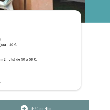
€
jour : 40 €.
um 2 nuits) de 50 à 58 €.
.
1H30 de Nice