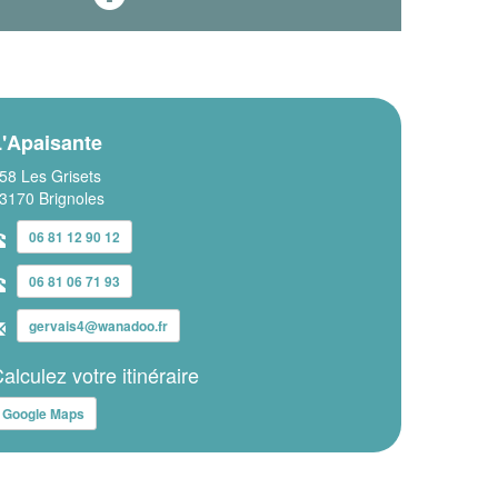
L'Apaisante
58 Les Grisets
3170 Brignoles
06 81 12 90 12
06 81 06 71 93
gervais4@wanadoo.fr
alculez votre itinéraire
Google Maps