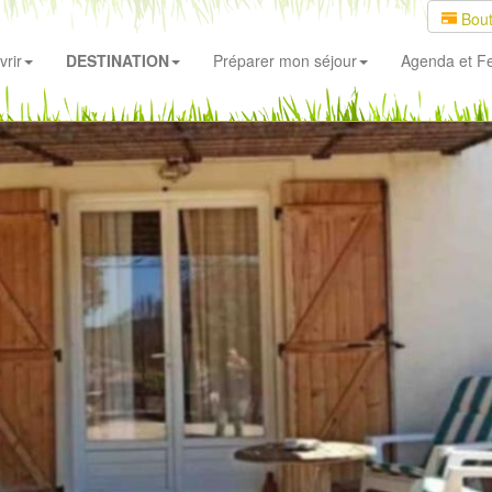
Bout
rir
DESTINATION
Préparer mon séjour
Agenda
et Fe